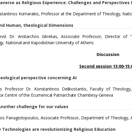
averse as Religious Experience: Challenges and Perspectives 
stantinos Kornarakis, Professor at the Department of Theology, Natio
and Human, theological Dimensions
evd. Dr. Aristarchos Gkrekas, Associate Professor, Director of
y, National and Kapodistrian University of Athens
Discussion
Second session 13:00-15:
heological perspective concerning AI
s Professor Dr. Konstantinos Delikostantis, Faculty of Theology,
x Centre of the Ecumenical Patriarchate Chambesy-Geneva
Another challenge for our values
Dr. Petros Panagiotopoulos, Associate Professor, Department of Theology, 
 Technologies are revolutionizing Religious Education