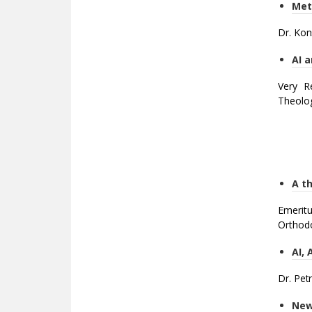
Met
Dr. Kon
AI 
Very R
Theolog
A t
Emeritu
Orthodo
AI, 
​​​​​​​
New