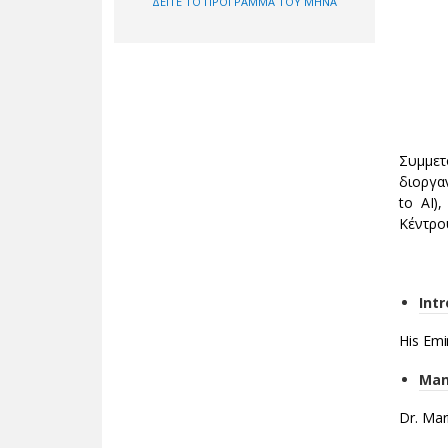
ΔΕΙΤΕ ΤΟ ΠΡΟΓΡΑΜΜΑ ΤΟΥ ΜΗΝΑ
Συμμετ
διοργαν
to AI)
Κέντρου
Int
His Emi
Man 
Dr. Mar