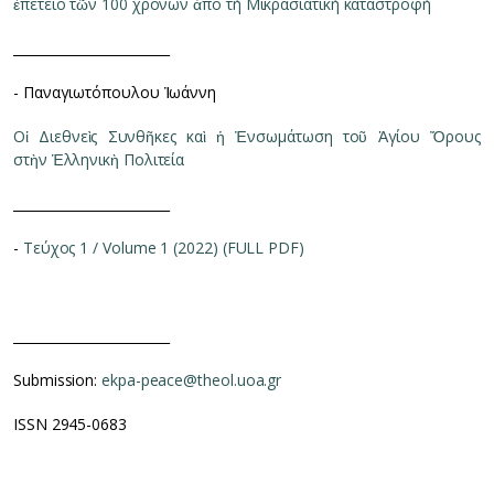
ἐπέτειο τῶν 100 χρόνων ἀπό τή Μικρασιατική καταστροφή
________________________
- Παναγιωτόπουλου Ἰωάννη
Οἱ Διεθνεὶς Συνθῆκες καὶ ἡ Ἐνσωμάτωση τοῦ Ἁγίου Ὄρους
στὴν Ἑλληνικὴ Πολιτεία
________________________
-
Τεύχος 1 / Volume 1 (2022) (FULL PDF)
________________________
Submission:
ekpa-peace@theol.uoa.gr
ISSN 2945-0683